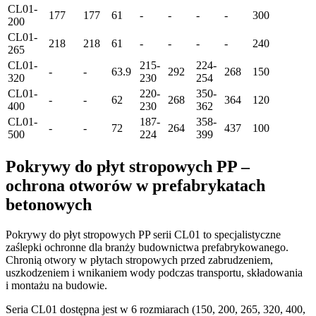
CL01-
177
177
61
-
-
-
-
300
200
CL01-
218
218
61
-
-
-
-
240
265
CL01-
215-
224-
-
-
63.9
292
268
150
320
230
254
CL01-
220-
350-
-
-
62
268
364
120
400
230
362
CL01-
187-
358-
-
-
72
264
437
100
500
224
399
Pokrywy do płyt stropowych PP –
ochrona otworów w prefabrykatach
betonowych
Pokrywy do płyt stropowych PP serii CL01 to specjalistyczne
zaślepki ochronne dla branży budownictwa prefabrykowanego.
Chronią otwory w płytach stropowych przed zabrudzeniem,
uszkodzeniem i wnikaniem wody podczas transportu, składowania
i montażu na budowie.
Seria CL01 dostępna jest w 6 rozmiarach (150, 200, 265, 320, 400,