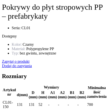
Pokrywy do płyt stropowych PP
– prefabrykaty
Seria: CL01
Dostępny
Kolor:
Czarny
Materiał:
Polypropylene PP
Typ:
bez gwintu
,
zewnętrzne
Zapytaj o produkt
Dodaj do zapytania
Rozmiary
Wymiary
Minimalna
Artykuł
ilość
D
H
A1
A2
B1
B2
nr
d(mm)
zamówienia
(mm)
(mm)
(mm)
(mm)
(mm)
(mm)
CL01-
131
131
52
-
-
-
-
700
150